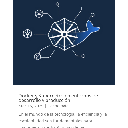
Docker y Kubernetes en entornos de
desarrollo y producción
Mar 15, 2025
|
Tecnología
En el mundo de la tecnología, la eficiencia y la
escalabilidad son fundamentales para
cualquier proyecto. Algunas de las