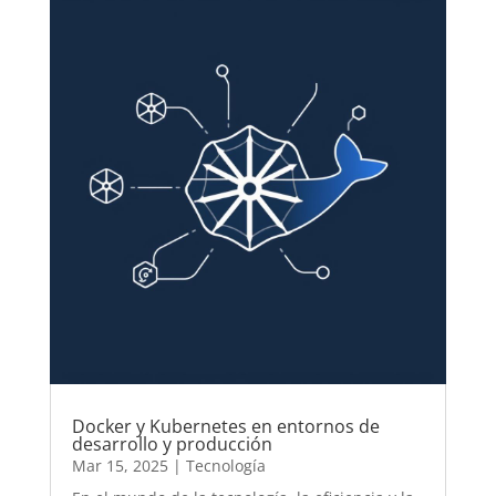
Docker y Kubernetes en entornos de
desarrollo y producción
Mar 15, 2025
|
Tecnología