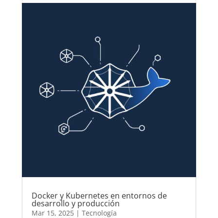
Docker y Kubernetes en entornos de
desarrollo y producción
Mar 15, 2025
|
Tecnología